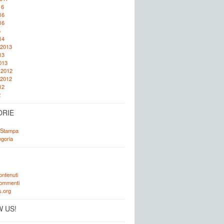
16
16
16
6
14
 2013
13
013
 2012
 2012
12
2
ORIE
 Stampa
goria
ontenuti
commenti
.org
 US!