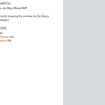
. NAPOLI
o sito Blog Ufficiali ANPI
rrently browsing the archives for the Senza
category.
ORIE
6)
 Stampa
(23)
goria
(26)