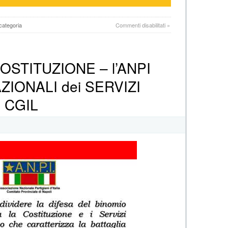
su
categoria
Commenti disabilitati
»
verso
le
giornate
nazionale
COSTITUZIONE – l’ANPI
del
tesseramento
ZIONALI dei SERVIZI
all’ANPI
P CGIL