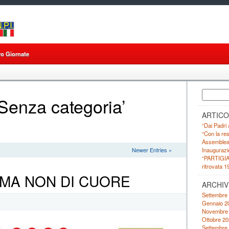
ro Giornate
Ricerca
‘Senza categoria’
per:
ARTICO
“Dai Padri 
“Con la res
Assemblea pr
Inaugurazi
Newer Entries »
“PARTIGIA
ritrovata 1
 MA NON DI CUORE
ARCHIV
Settembre
Gennaio 2
Novembre
Ottobre 20
Settembre