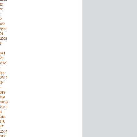
22
22
2
2
022
2021
21
 2021
21
1
2021
20
 2020
0
2020
 2019
19
9
2019
019
 2018
 2018
8
2018
018
17
 2017
2017