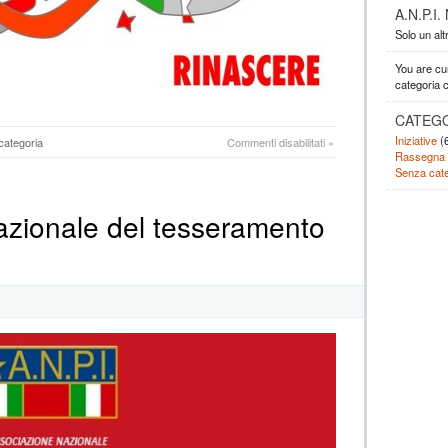
A.N.P.I
Solo un altr
You are cu
categoria 
CATEG
Iniziative
(6
su
categoria
Commenti disabilitati
»
Rassegna
FUOR
Senza cate
DI
PIAZZA,
MA
nazionale del tesseramento
NON
DI
CUORE