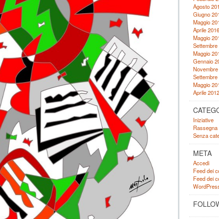
Agosto 20
Giugno 20
Maggio 20
Aprile 201
Maggio 20
Settembre
Maggio 20
Gennaio 2
Novembre
Settembre
Maggio 20
Aprile 201
CATEG
Iniziative
Rassegna
Senza cate
META
Accedi
Feed dei c
Feed dei 
WordPress
FOLLOW