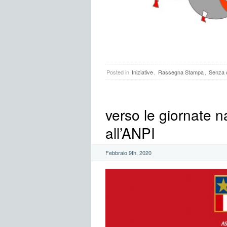
Posted in
Iniziative
,
Rassegna Stampa
,
Senza 
verso le giornate 
all’ANPI
Febbraio 9th, 2020