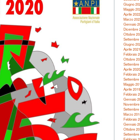
Giugno 20
Maggio 20
Aprile 202
Marzo 202
Gennaio 2
Dicembre 
Ottobre 20
Settembre
Giugno 20
Aprile 202
Febbraio 
Ottobre 20
Settembre
Aprile 202
Febbraio 
Settembre
Maggio 20
Aprile 201
Febbraio 
Gennaio 2
Novembre
Settembre
Marzo 201
Febbraio 
Gennaio 2
Ottobre 20
Settembre
Febbraio 