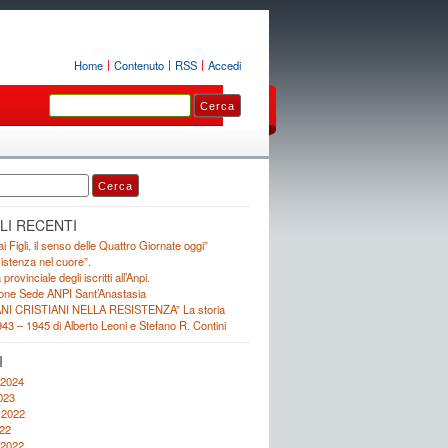
Home
Contenuto
RSS
Accedi
LI RECENTI
ai Figli, il senso delle Quattro Giornate oggi”
istenza nel cuore”.
ovinciale degli iscritti all’Anpi.
one Sede ANPI Sant’Anastasia
NI CRISTIANI NELLA RESISTENZA” La storia
943 – 1945 di Alberto Leoni e Stefano R. Contini
I
 2024
023
 2022
22
 2022