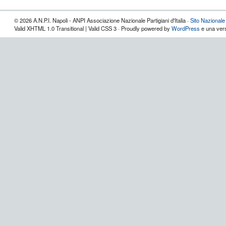
© 2026 A.N.P.I. Napoli - ANPI Associazione Nazionale Partigiani d'Italia ·
Sito Nazionale
Valid XHTML 1.0 Transitional | Valid CSS 3 · Proudly powered by
WordPress
e una vers